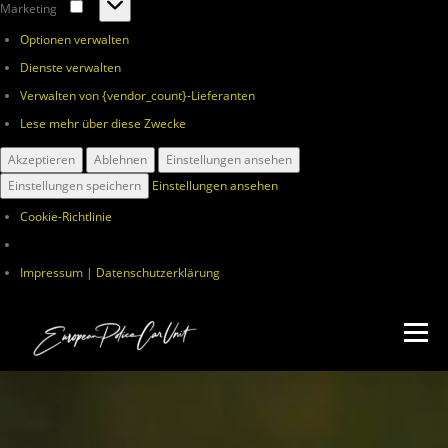
Marketing
Marketing
Optionen verwalten
Dienste verwalten
Verwalten von {vendor_count}-Lieferanten
Lese mehr über diese Zwecke
Akzeptieren
Ablehnen
Einstellungen ansehen
Einstellungen speichern
Einstellungen ansehen
Cookie-Richtlinie
Impressum | Datenschutzerklärung
Zum
Inhalt
Menü
springen
ÜBER UNS
VERANSTALTUNGEN
SPENDEN