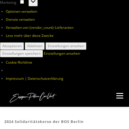
Marketing
Marketing
Optionen verwalten
Dienste verwalten
Verwalten von {vendor_count}-Lieferanten
Lese mehr über diese Zwecke
Akzeptieren
Ablehnen
Einstellungen ansehen
Einstellungen speichern
Einstellungen ansehen
Cookie-Richtlinie
Impressum | Datenschutzerklärung
Zum
Inhalt
Menü
springen
ÜBER UNS
VERANSTALTUNGEN
SPENDEN
2024 Solidaritätskorso der BOS Berlin