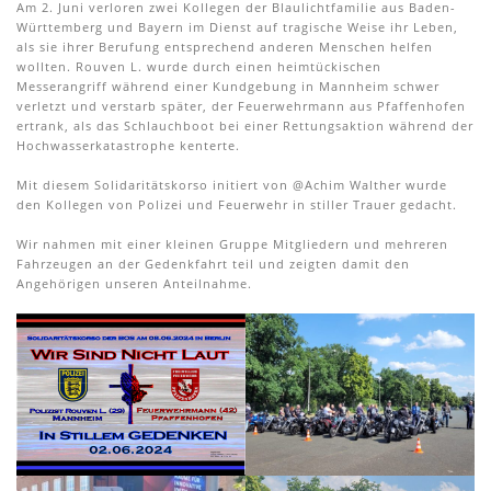
Am 2. Juni verloren zwei Kollegen der Blaulichtfamilie aus Baden-
Württemberg und Bayern im Dienst auf tragische Weise ihr Leben,
IMAGEFILM
GALERIE
DOWNLOADS
als sie ihrer Berufung entsprechend anderen Menschen helfen
wollten. Rouven L. wurde durch einen heimtückischen
Messerangriff während einer Kundgebung in Mannheim schwer
verletzt und verstarb später, der Feuerwehrmann aus Pfaffenhofen
KONTAKT
ertrank, als das Schlauchboot bei einer Rettungsaktion während der
Hochwasserkatastrophe kenterte.
Mit diesem Solidaritätskorso initiert von @Achim Walther wurde
den Kollegen von Polizei und Feuerwehr in stiller Trauer gedacht.
Wir nahmen mit einer kleinen Gruppe Mitgliedern und mehreren
Fahrzeugen an der Gedenkfahrt teil und zeigten damit den
Angehörigen unseren Anteilnahme.